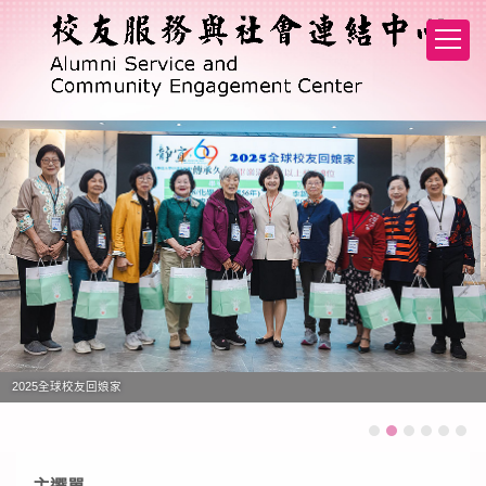
跳
到
主
要
內
容
區
2025全球校友回娘家