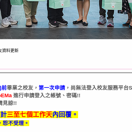
友資料更新
)前
畢業之校友，
第一次申請
，尚無法登入校友服務平台Si
joEMa
進
行申請登入之帳號、密碼!!
見諒!!
預計
三至七個工作天
內回覆。
，恕不受理。