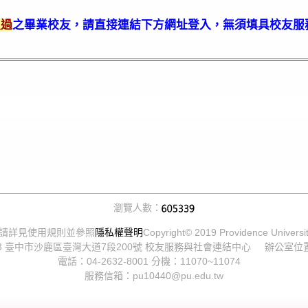
入過
之畢業校友，請直接連結下方網址登入，無須填具校友服
瀏覽人數：
請詳見使用規則並參照
隱私權聲明
Copyright© 2019 Providence Univer
03 臺中市沙鹿區臺灣大道7段200號 校友服務與社會連結中心 辦公室位
電話：04-2632-8001 分機：11070~11074
服務信箱：pu10440@pu.edu.tw