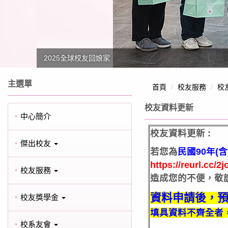
2025全球校友回娘家
主選單
首頁
校友服務
校
校友資料更新
中心簡介
校友資料更新
:
傑出校友
若您為
民國90年(含
https://reurl.cc/2
校友服務
造成您的不便，敬請
資料申請後，
校友獎學金
填具資料不齊全者
校系友會