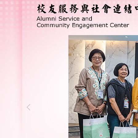
跳
到
主
要
內
容
區