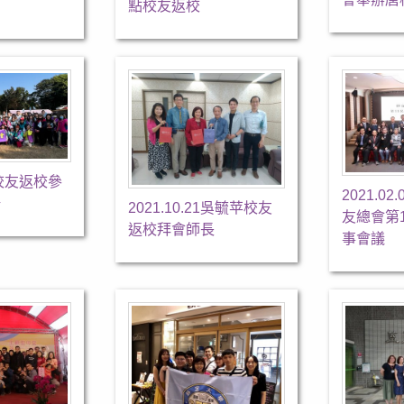
點校友返校
2 校友返校參
2021.0
場
2021.10.21吳毓苹校友
友總會第
返校拜會師長
事會議