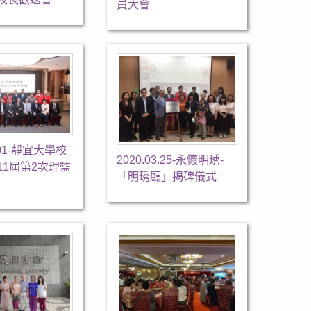
員大會
2.01-靜宜大學校
2020.03.25-永懷明琇-
11屆第2次理監
「明琇廳」揭碑儀式