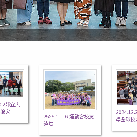
-202靜宜大
回娘家
2024.12
2525.11.16-運動會校友
學全球校
繞場