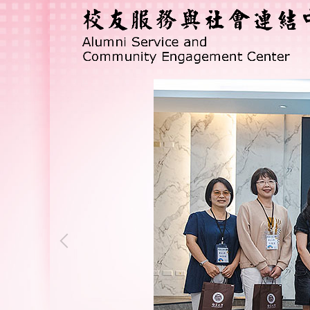
跳
到
主
要
內
容
區