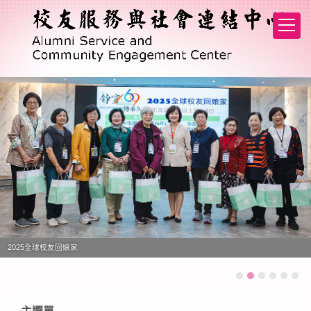
跳
到
主
要
內
容
區
2025全球校友回娘家