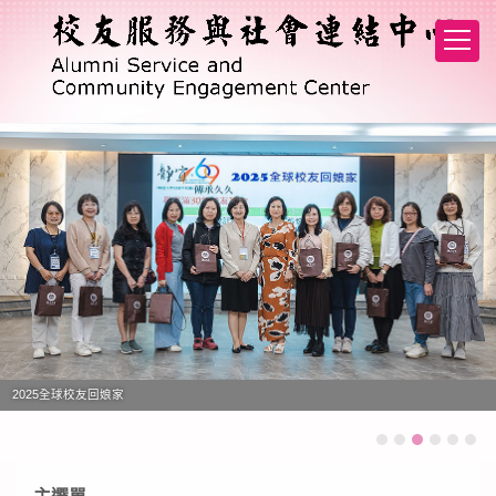
跳
到
主
要
內
容
區
2025全球校友回娘家